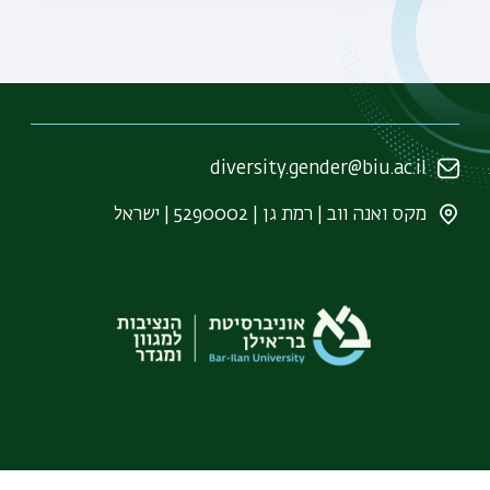
diversity.gender@biu.ac.il
מקס ואנה ווב | רמת גן | 5290002 | ישראל