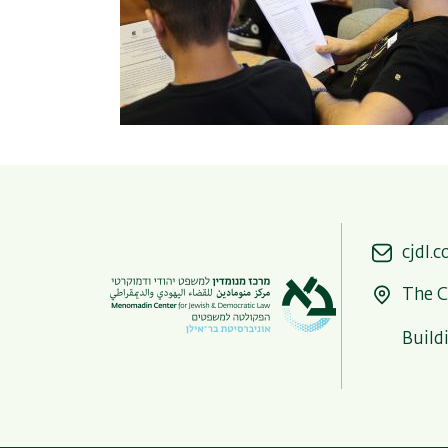
cjdl.c
The C
Build