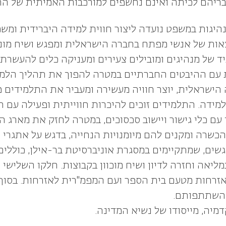
ריהם לכיתה ואינם נחשפים למורכבות האמיתית של ה
היגות במשפט נועדה ליצור חווית למידה היברידית ומש
צאות של אנשי מפתח בחברה הישראלית ומפגש ושיח מונח
 של מנהיגים ומובילים צעירים ומעניקה כלים להעשרת 
 ההיבטים החברתיים במטרה להפוך את תהליך הלמידה 
הישראלית, יוצר חוויה מעשירה ומעביר את התלמידים מ
ידה. התלמידים זוכים להיכרות חווייתית ופעילה עם 
עם כלי גישור ויישוב סכסוכים, במטרה לחזק את מארג ה
כשרה ומקנים להם מיומנויות הנחייה, בדגש על אתגר
ים, שמתקיימים במסגרת אוניברסיטת בר-אילן, כוללים 
ליאה וחזרה לדיון ושיח מוכוון בקבוצות. חלקו השליש
אזרחות מטעם בית הספר ועם המפמ"רית לאזרחות. בסוף
 השתתפותם.
יה, מייסודו של נשיא המדינה.