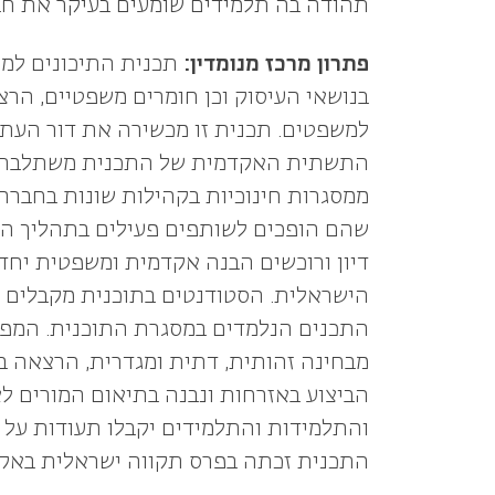
תהודה בה תלמידים שומעים בעיקר את חב
פתרון מרכז מנומדין:
תכנית התיכונים למנ
בנושאי העיסוק וכן חומרים משפטיים, הר
למשפטים. תכנית זו מכשירה את דור העתיד
התשתית האקדמית של התכנית משתלבת עם
ממסגרות חינוכיות בקהילות שונות בחברה 
שהם הופכים לשותפים פעילים בתהליך הלמ
דיון ורוכשים הבנה אקדמית ומשפטית יחד 
הישראלית. הסטודנטים בתוכנית מקבלים ה
התכנים הנלמדים במסגרת התוכנית. המפגש
מבחינה זהותית, דתית ומגדרית, הרצאה במ
הביצוע באזרחות ונבנה בתיאום המורים ל
והתלמידות והתלמידים יקבלו תעודות על
התכנית זכתה בפרס תקווה ישראלית באקדמ