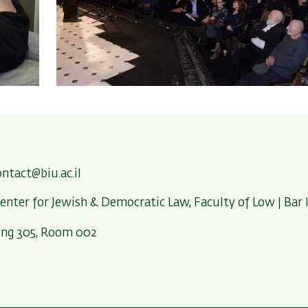
ontact@biu.ac.il
enter for Jewish & Democratic Law, Faculty of Low | Bar I
ing 305, Room 002