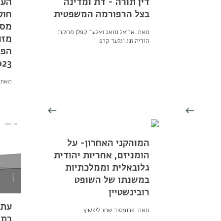
דין תורה - דת ומדינה
הער
בצל הרפורמה המשפטית
חוק
מאת: אריאל מואב ואלעד קפלן מחקר:
מזו
הודיה זנג וגלעד קרפ
הפס
023
מאת: 
המוהקני האחרון- על
הומניזם, אחריות יהודית
גלובאלית וממלכתיות
במשנתו של השופט
רובינשטיין
עת 
מאת: פרופסור שחר ליפשיץ
בתה