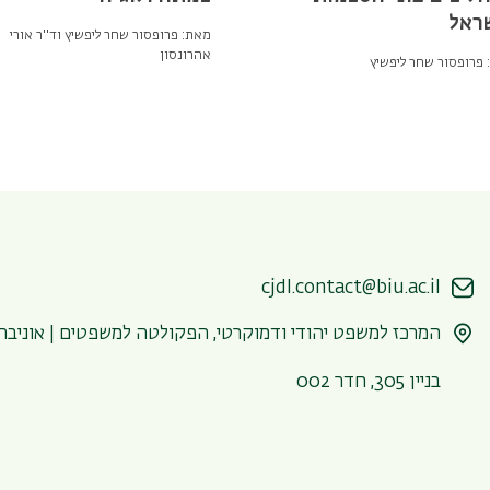
ראל
מאת: פרופסור שחר ליפשיץ וד''ר אורי
אהרונסון
פרופסור שחר ליפשיץ
cjdl.contact@biu.ac.il
המרכז למשפט יהודי ודמוקרטי, הפקולטה למשפטים | אוניברסיטת בר אילן,
בניין 305, חדר 002