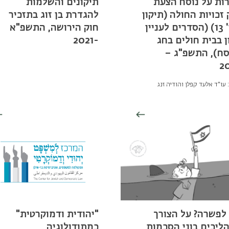
ות על נוסח הצעת
תיקונים והשלמות
 זכויות החולה (תיקון
להגדרת בן זוג בתזכיר
מס' 13) (הסדרים לעניין
חוק הירושה, התשפ"א
ן בבית חולים בחג
-2021
ח), התשפ"ג –
2
עו"ד אלעד קפלן והודיה זנג
לפשרה? על הצורך
"יהודית ודמוקרטית"
ליכים בוני הסכמות
כמתודולוגיה