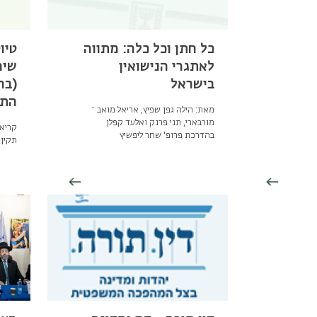
כל חתן וכל כלה: מתווה
טיו
לאתגרי הנישואין
שיר
בישראל
(בח
התשפ
מאת: הילה גפן שפיץ, אריאל מואב ־
מורבארי, תני פרנק ואלעד קפלן
קריאה
בהדרכת פרופ' שחר ליפשיץ
תקין 