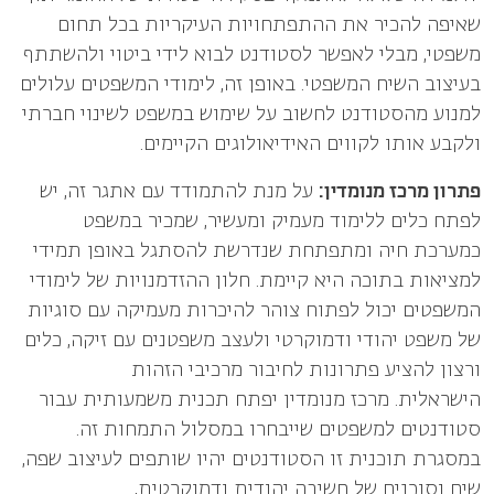
שאיפה להכיר את ההתפתחויות העיקריות בכל תחום
משפטי, מבלי לאפשר
לסטודנט לבוא לידי ביטוי ולהשתתף
בעיצוב השיח המשפטי. באופן זה, לימודי המשפטים עלולים
למנוע
מהסטודנט לחשוב על שימוש במשפט לשינוי חברתי
ולקבע אותו לקווים האידיאולוגים הקיימים.
פתרון מרכז מנומדין:
על מנת להתמודד עם אתגר זה, יש
לפתח כלים ללימוד מעמיק ומעשיר, שמכיר
במשפט
כמערכת חיה ומתפתחת שנדרשת להסתגל באופן תמידי
למציאות בתוכה היא קיימת. חלון
ההזדמנויות של לימודי
המשפטים יכול לפתוח צוהר להיכרות מעמיקה עם סוגיות
של משפט יהודי ודמוקרטי ולעצב משפטנים עם זיקה, כלים
ורצון להציע פתרונות לחיבור מרכיבי הזהות
הישראלית.
מרכז מנומדין
יפתח תכנית משמעותית עבור
סטודנטים למשפטים שייבחרו במסלול התמחות זה.
במסגרת תוכנית זו הסטודנטים יהיו שותפים לעיצוב שפה,
שיח וסוכנים של חשיבה יהודית ודמוקרטית,