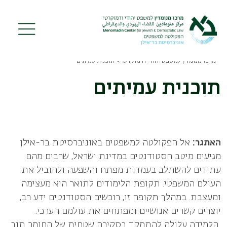
Skip
to
main
content
מרכז מנומדין למשפט יהודי ודמוקרטי
תוכנית עמיתים
Breadcrumb
תוכנית עמיתים
האתגר:
אל הפקולטה למשפטים באוניברסיטת בר-אילן
מגיעים מיטב הסטודנטים במדינת ישראל,
שרבים מהם
עתידים להשתלב בעמדות מפתח והשפעה ולהוביל את
העולם המשפטי. תקופת הלימודים
לתואר היא מעצימה
ומעצבת. במהלך תקופה זו, רוכשים הסטודנטים ידע רב,
יוצרים קשרים אנושיים
ומפתחים את עולמם הערכי.
הלמידה עלולה להתמקד בסקירה
שטחית של החומר תוך