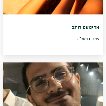
אחינועם רותם
עמיתת תשפ"ה