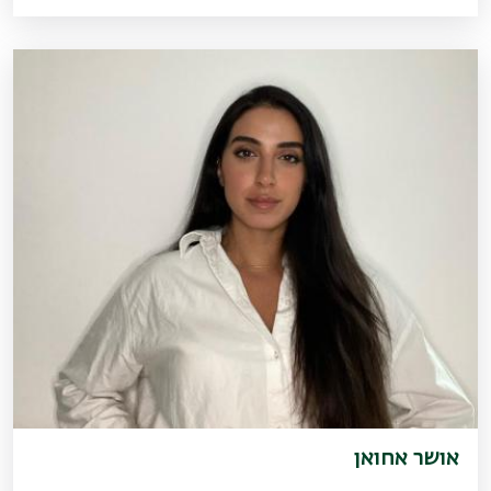
אושר אחואן