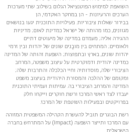
השואפת
למימוש הפוטנציאל הגלום בשילוב שתי מערכות
הערכים והרעיונות - הן במחקר האקדמי, הן
בבירור
שאלות ציבוריות. פעילויות התוכנית יגעו בנושאים
מגוונים, כמו מהותה של ישראל כמדינת לאום;
מדיניות
ההגירה אליה; מעמדם במדינה של מיעוטים דתיים
ולאומיים; המתחים בין מובָנים שונים של
יהדות ובין זרמי
יהדות שונים, בארץ ובתפוצות; השפעת זהותה של המדינה
כמדינה יהודית ודמוקרטית
על עיצוב משפטה, המרחב
הציבורי שלה, מוסדותיה וחיי הכלכלה והתרבות שלה;
ומקומם של ההלכה
והמסורת היהודית בעיצוב משפט
המדינה והמרחב הציבורי בה. עמיתות ועמיתי התוכנית
יעבדו לצד
ראשי המרכז ורשת חוקרים וייקחו חלק
בפרויקטים ובפעילות השוטפת של המרכז.
רשת הבוגרים תוביל להעשרת הקהילה המשפטית המזוהה
עם המרכז ותייצר השפעה (
Impact
) על
המתרחש בחברה
הישראלית.