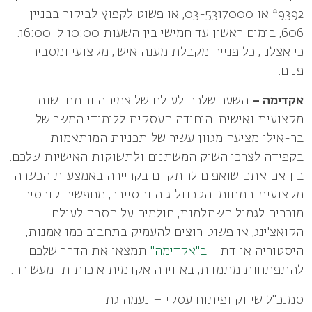
9392* או 03-5317000, או פשוט לקפוץ לביקור בבניין
606, בימים ראשון עד חמישי בין השעות 10:00 ל-16:00.
כי אצלנו, כל פנייה מקבלת מענה אישי, מקצועי ומסביר
פנים.
אקדימה –
השער שלכם לעולם של צמיחה והתחדשות
מקצועית ואישית. היחידה העסקית ללימודי המשך של
בר-אילן מציעה מגוון עשיר של תכניות המותאמות
בקפידה לצרכי השוק המשתנים ולתשוקות האישיות שלכם.
בין אם אתם שואפים להתקדם בקריירה באמצעות הכשרה
מקצועית בתחומי הטכנולוגיה והסייבר, מחפשים קורסים
מוכרים לגמול השתלמות, חולמים על הסבה לעולם
הקואצ'ינג, או פשוט רוצים להעמיק בתחביב כמו אמנות,
היסטוריה או דת -
ב"אקדימה"
תמצאו את הדרך שלכם
להתפתחות מתמדת, באווירה אקדמית איכותית ומעשירה.
סמנכ"ל שיווק ופיתוח עסקי – נעמה גת