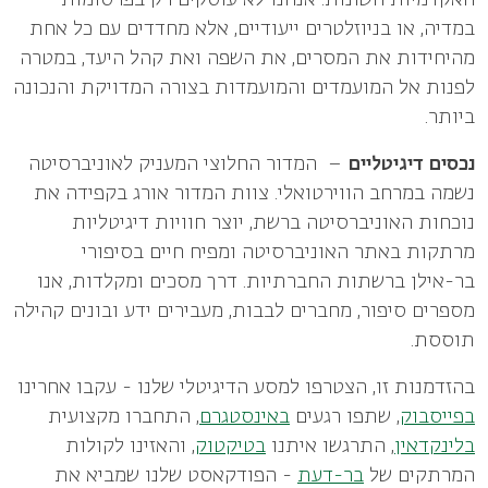
במדיה, או בניוזלטרים ייעודיים, אלא מחדדים עם כל אחת
מהיחידות את המסרים, את השפה ואת קהל היעד, במטרה
לפנות אל המועמדים והמועמדות בצורה המדויקת והנכונה
ביותר.
נכסים דיגיטליים
– המדור החלוצי המעניק לאוניברסיטה
נשמה במרחב הווירטואלי. צוות המדור אורג בקפידה את
נוכחות האוניברסיטה ברשת, יוצר חוויות דיגיטליות
מרתקות באתר האוניברסיטה ומפיח חיים בסיפורי
בר-אילן ברשתות החברתיות. דרך מסכים ומקלדות, אנו
מספרים סיפור, מחברים לבבות, מעבירים ידע ובונים קהילה
תוססת.
בהזדמנות זו, הצטרפו למסע הדיגיטלי שלנו - עקבו אחרינו
בפייסבוק
, שתפו רגעים
באינסטגרם
, התחברו מקצועית
בלינקדאין
, התרגשו איתנו
בטיקטוק
, והאזינו לקולות
המרתקים של
בר-דעת
- הפודקאסט שלנו שמביא את