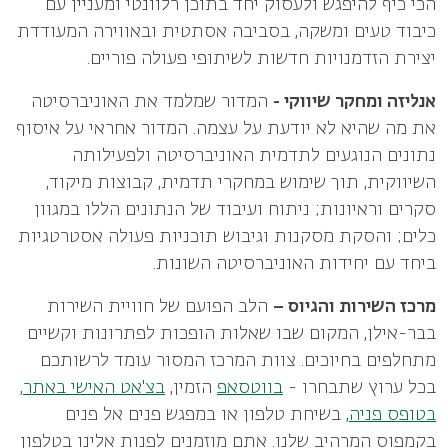
הכי כיף להיפגש ולעסוק יחד בתוכן רלוונטי ומעניין עם
כיבוד טעים ומשקה, בסביבה אסתטית ובאווירה המעודדת
יצירת הזדמנויות חדשות לשיתופי פעולה פוריים.
אנליזה ומחקר שיווקי -
המדור שמלמד את האוניברסיטה
את מה שהיא לא יודעת על עצמה. המדור אחראי על איסוף
נתונים הנוגעים לתדמית האוניברסיטה ולפעילותה
השיווקית, תוך שימוש במחקרי תדמית, קבוצות מיקוד,
סקרים וראיונות; ניתוח ועיבוד של הנתונים הללו במגוון
כלים; והסקת מסקנות וגיבוש תוכניות פעולה אסטרטגיות
ביחד עם יחידות האוניברסיטה השונות.
מרכז השירות והגיוס –
הלב הפועם של חוויית השירות
בבר-אילן, המקום שבו שאלות הופכות לפתרונות וקשיים
מתחלפים בחיוכים. צוות המרכז המסור עומד לרשותכם
בכל ערוץ שתבחרו -
בווטסאפ
הזמין,
בצ'אט האישי באתר
,
בטופס פניה
, בשיחת טלפון או במפגש פנים אל פנים
בקמפוס המרהיב שלנו. אתם מוזמנים לפנות אלינו בטלפון