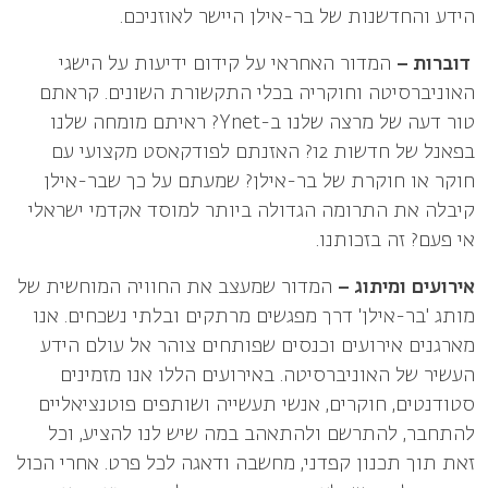
הידע והחדשנות של בר-אילן היישר לאוזניכם.
דוברות –
המדור האחראי על קידום ידיעות על הישגי
האוניברסיטה וחוקריה בכלי התקשורת השונים. קראתם
טור דעה של מרצה שלנו ב-Ynet? ראיתם מומחה שלנו
בפאנל של חדשות 12? האזנתם לפודקאסט מקצועי עם
חוקר או חוקרת של בר-אילן? שמעתם על כך שבר-אילן
קיבלה את התרומה הגדולה ביותר למוסד אקדמי ישראלי
אי פעם? זה בזכותנו.
אירועים ומיתוג –
המדור שמעצב את החוויה המוחשית של
מותג 'בר-אילן' דרך מפגשים מרתקים ובלתי נשכחים. אנו
מארגנים אירועים וכנסים שפותחים צוהר אל עולם הידע
העשיר של האוניברסיטה. באירועים הללו אנו מזמינים
סטודנטים, חוקרים, אנשי תעשייה ושותפים פוטנציאליים
להתחבר, להתרשם ולהתאהב במה שיש לנו להציע, וכל
זאת תוך תכנון קפדני, מחשבה ודאגה לכל פרט. אחרי הכול