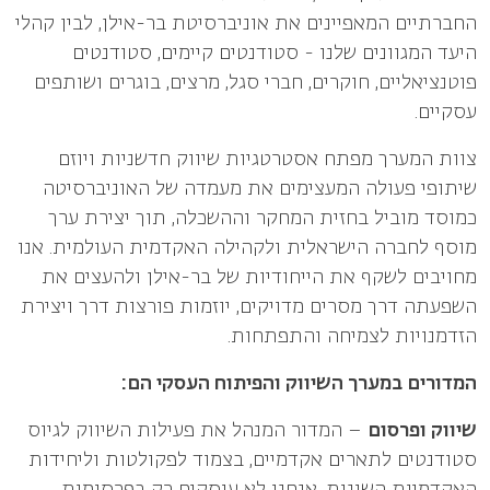
החברתיים המאפיינים את אוניברסיטת בר-אילן, לבין קהלי
היעד המגוונים שלנו - סטודנטים קיימים, סטודנטים
פוטנציאליים, חוקרים, חברי סגל, מרצים, בוגרים ושותפים
עסקיים.
צוות המערך מפתח אסטרטגיות שיווק חדשניות ויוזם
שיתופי פעולה המעצימים את מעמדה של האוניברסיטה
כמוסד מוביל בחזית המחקר וההשכלה, תוך יצירת ערך
מוסף לחברה הישראלית ולקהילה האקדמית העולמית. אנו
מחויבים לשקף את הייחודיות של בר-אילן ולהעצים את
השפעתה דרך מסרים מדויקים, יוזמות פורצות דרך ויצירת
הזדמנויות לצמיחה והתפתחות.
המדורים במערך השיווק והפיתוח העסקי הם:
שיווק ופרסום
– המדור המנהל את פעילות השיווק לגיוס
סטודנטים לתארים אקדמיים, בצמוד לפקולטות וליחידות
האקדמיות השונות. אנחנו לא עוסקים רק בפרסומות