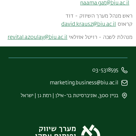
naama.gat@biu.ac.il
ראש מנהל מערך השיווק - דוד
קראוס
david.krausz@biu.ac.il
מנהלת לשכה - רויטל אזולאי
revital.azoulay@biu.ac.il
03-5318595
marketing.business@biu.ac.il
בניין 300, אוניברסיטת בר-אילן | רמת גן | ישראל