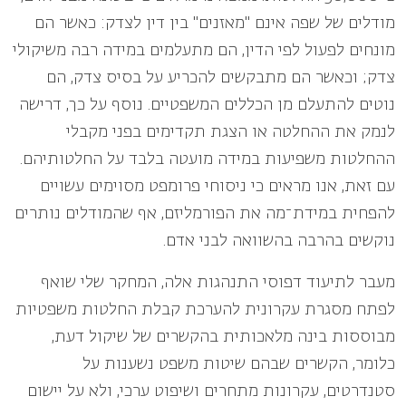
מודלים של שפה אינם "מאזנים" בין דין לצדק: כאשר הם
מונחים לפעול לפי הדין, הם מתעלמים במידה רבה משיקולי
צדק; וכאשר הם מתבקשים להכריע על בסיס צדק, הם
נוטים להתעלם מן הכללים המשפטיים. נוסף על כך, דרישה
לנמק את ההחלטה או הצגת תקדימים בפני מקבלי
ההחלטות משפיעות במידה מועטה בלבד על החלטותיהם.
עם זאת, אנו מראים כי ניסוחי פרומפט מסוימים עשויים
להפחית במידת־מה את הפורמליזם, אף שהמודלים נותרים
נוקשים בהרבה בהשוואה לבני אדם
.
מעבר לתיעוד דפוסי התנהגות אלה, המחקר שלי שואף
לפתח מסגרת עקרונית להערכת קבלת החלטות משפטיות
מבוססות בינה מלאכותית בהקשרים של שיקול דעת,
כלומר, הקשרים שבהם שיטות משפט נשענות על
סטנדרטים, עקרונות מתחרים ושיפוט ערכי, ולא על יישום