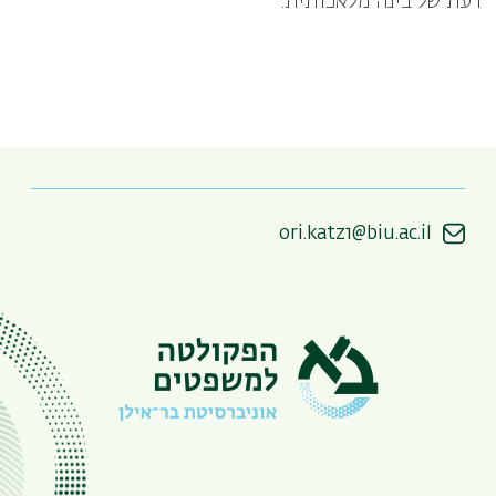
דעת של בינה מלאכותית
.
ori.katz1@biu.ac.il