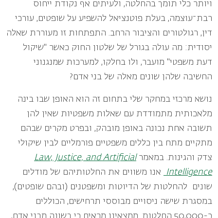
ויותר כלי תומך בהחלטה, ולעיתים אף נקודת ייחוס
רבת־עוצמה, בעלת פוטנציאל להשפיע על שופטים, עורכי
דין, רגולטורים והציבור הרחב. התפתחות זו מעוררת שאלה
יסודית: מה עולה בגורל של שלטון החוק כאשר "שיקול
דעת משפטי" מועבר, ולו בחלקו, למערכות שמנגנוני
החשיבה שלהן שונים מאלה של בני אדם
?
נושא מרכזי במחקר שלי בתחום זה הוא האופן שבו בינה
מלאכותית מתמודדת עם שאלות משפטיות שאין להן
תשובה אחת נכונה באופן מובהק, ובפרט מקרים שבהם
מתקיים מתח בין כללים משפטיים פורמליים לבין שיקולי
צדק והגינות. במאמר
Law, Justice, and Artificial
Intelligence
אנו משווים את החלטותיהם של מודלים
שונים להחלטות של הדיוטות ומשפטנים (ובהם שופטים),
במסגרת שישה ניסויים מבוססי תרחישים, הכוללים
כ-50,000 החלטות. ממצאינו מראים כי בשונה מבני אדם,