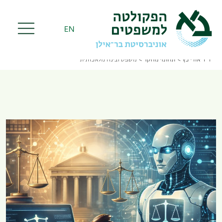
Skip
to
main
EN
content
ד"ר אורי כץ
תחומי מחקר
משפט ובינה מלאכותית
Breadcrumb