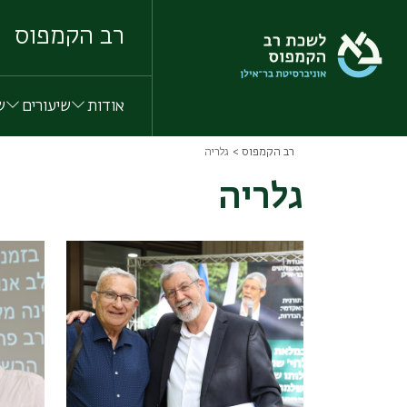
Skip
to
רב הקמפוס
main
content
אודות
שיעורים
ש
רב הקמפוס
גלריה
Breadcrumb
גלריה